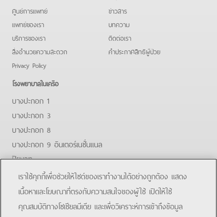
ศูนย์การแพทย์
ข่าวสาร
แพทย์ของเรา
บทความ
บริการของเรา
ติดต่อเรา
สิ่งอำนวยความสะดวก
คําประกาศสิทธิผู้ป่วย
Privacy Policy
โรงพยาบาลในเครือ
บางปะกอก 1
บางปะกอก 3
บางปะกอก 8
บางปะกอก 9 อินเตอร์เนชั่นแนล
ปิยะเวท
บางปะกอก-รังสิต 2
เราใช้คุกกี้เพื่อช่วยให้ไซต์ของเราทำงานได้อย่างถูกต้อง แสดง
บางปะกอกสมุทรปราการ
เนื้อหาและโฆษณาที่ตรงกับความสนใจของผู้ใช้ เปิดให้ใช้
คุณสมบัติทางโซเชียลมีเดีย และเพื่อวิเคราะห์การเข้าถึงข้อมูล
Facebook
Line