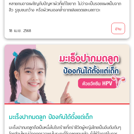
หลายคนอาจเผชิญกับปัญหาผิวที่แก้ไขยาก ไม่ว่าจะเป็นรอยแผลเป็นจาก
สิว รูขุมขนกว้าง หรือผิวหมองคล้ำจากแสงแดดและมลภาวะ
อ่าน
18 เม.ย. 2568
มะเร็งปากมดลูก ป้องกันได้ตั้งแต่เด็ก
มะเร็งปากมดลูกถือเป็นหนึ่งในโรคร้ายที่คร่าชีวิตผู้หญิงไทยเป็นอันดับต้นๆ
โดยส่วนใหญ่มักถูกตรวจพบในระยะที่โรคลุกลามแล้ว ทำให้โอกาสในการ