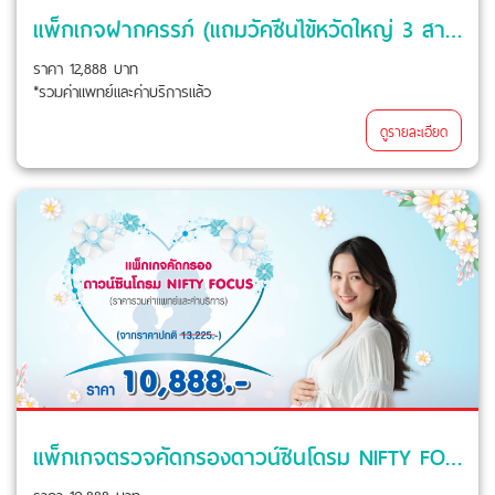
แพ็กเกจฝากครรภ์ (แถมวัคซีนไข้หวัดใหญ่ 3 สายพันธุ์ 2 เข็ม) แคมเปญ Beyond Love For Mom
ราคา 12,888 บาท
*รวมค่าแพทย์และค่าบริการแล้ว
ดูรายละเอียด
แพ็กเกจตรวจคัดกรองดาวน์ซินโดรม NIFTY FOCUS แคมเปญ Beyond Love For Mom
ราคา 10,888 บาท