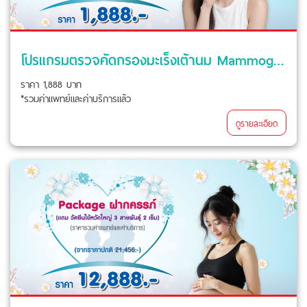
โปรแกรมตรวจคัดกรองมะเร็งเต้านม Mammogram + U/S Breast แคมเปญ Beyond Love For Mom
ราคา 1,888 บาท
*รวมค่าแพทย์และค่าบริการแล้ว
ดูรายละเอียด