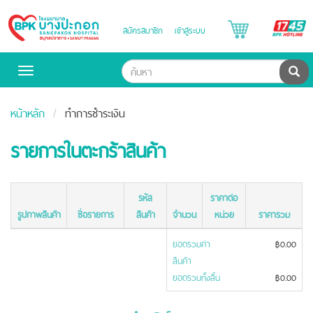
B
สมัครสมาชิก
เข้าสู่ระบบ
Bangpakok
H
Hospital
ค้น
Toggle
navigation
หน้าหลัก
ทำการชำระเงิน
รายการในตะกร้าสินค้า
รหัส
ราคาต่อ
รูปภาพสินค้า
ชื่อรายการ
สินค้า
จำนวน
หน่วย
ราคารวม
ยอดรวมค่า
฿0.00
สินค้า
ยอดรวมทั้งสิ้น
฿0.00