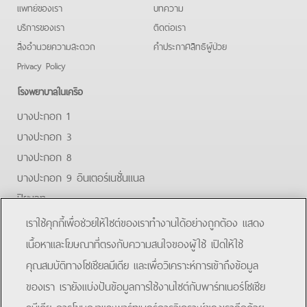
แพทย์ของเรา
บทความ
บริการของเรา
ติดต่อเรา
สิ่งอำนวยความสะดวก
คําประกาศสิทธิผู้ป่วย
Privacy Policy
โรงพยาบาลในเครือ
บางปะกอก 1
บางปะกอก 3
บางปะกอก 8
บางปะกอก 9 อินเตอร์เนชั่นแนล
ปิยะเวท
บางปะกอก-รังสิต 2
เราใช้คุกกี้เพื่อช่วยให้ไซต์ของเราทำงานได้อย่างถูกต้อง แสดง
บางปะกอกสมุทรปราการ
เนื้อหาและโฆษณาที่ตรงกับความสนใจของผู้ใช้ เปิดให้ใช้
คุณสมบัติทางโซเชียลมีเดีย และเพื่อวิเคราะห์การเข้าถึงข้อมูล
Facebook
Line
ของเรา เรายังแบ่งปันข้อมูลการใช้งานไซต์กับพาร์ทเนอร์โซเชีย
ลมีเดีย การโฆษณาและพาร์ทเนอร์การวิเคราะห์ของเราอีกด้วย