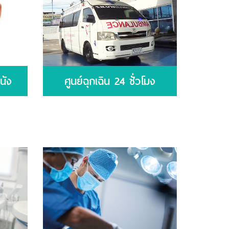
นัง
ศูนย์ฉุกเฉิน 24 ชั่วโมง