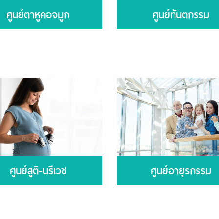
ศูนย์ตาหูคอจมูก
ศูนย์ทันตกรรม
ศูนย์สูติ-นรีเวช
ศูนย์อายุรกรรม