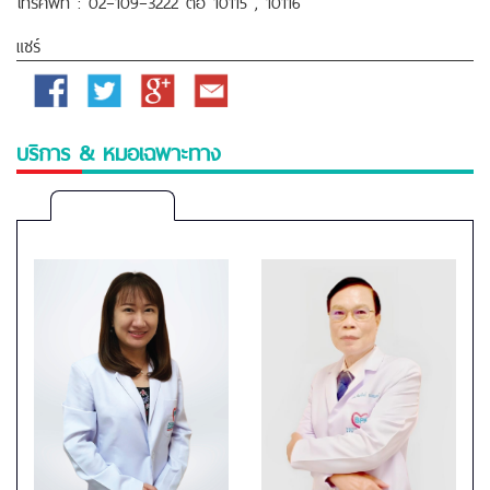
โทรศัพท์ : 02–109–3222 ต่อ 10115 , 10116
แชร์
Facebook
Twitter
Google
Email
Plus
บริการ & หมอเฉพาะทาง
โรง
พยาบาล
บาง
ปะ
กอก
สมุทรปราการ