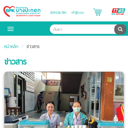
B
สมัครสมาชิก
เข้าสู่ระบบ
Bangpakok
H
Hospital
ค้น
Toggle
navigation
หน้าหลัก
ข่าวสาร
ข่าวสาร