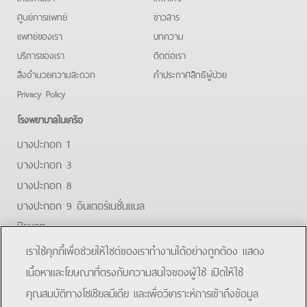
ศูนย์การแพทย์
ข่าวสาร
แพทย์ของเรา
บทความ
บริการของเรา
ติดต่อเรา
สิ่งอำนวยความสะดวก
คําประกาศสิทธิผู้ป่วย
Privacy Policy
โรงพยาบาลในเครือ
บางปะกอก 1
บางปะกอก 3
บางปะกอก 8
บางปะกอก 9 อินเตอร์เนชั่นแนล
ปิยะเวท
บางปะกอก-รังสิต 2
เราใช้คุกกี้เพื่อช่วยให้ไซต์ของเราทำงานได้อย่างถูกต้อง แสดง
บางปะกอกสมุทรปราการ
เนื้อหาและโฆษณาที่ตรงกับความสนใจของผู้ใช้ เปิดให้ใช้
คุณสมบัติทางโซเชียลมีเดีย และเพื่อวิเคราะห์การเข้าถึงข้อมูล
Facebook
Line