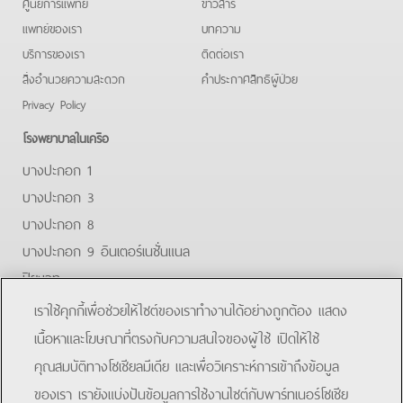
ศูนย์การแพทย์
ข่าวสาร
แพทย์ของเรา
บทความ
บริการของเรา
ติดต่อเรา
สิ่งอำนวยความสะดวก
คําประกาศสิทธิผู้ป่วย
Privacy Policy
โรงพยาบาลในเครือ
บางปะกอก 1
บางปะกอก 3
บางปะกอก 8
บางปะกอก 9 อินเตอร์เนชั่นแนล
ปิยะเวท
บางปะกอก-รังสิต 2
เราใช้คุกกี้เพื่อช่วยให้ไซต์ของเราทำงานได้อย่างถูกต้อง แสดง
บางปะกอกสมุทรปราการ
เนื้อหาและโฆษณาที่ตรงกับความสนใจของผู้ใช้ เปิดให้ใช้
คุณสมบัติทางโซเชียลมีเดีย และเพื่อวิเคราะห์การเข้าถึงข้อมูล
Facebook
Line
ของเรา เรายังแบ่งปันข้อมูลการใช้งานไซต์กับพาร์ทเนอร์โซเชีย