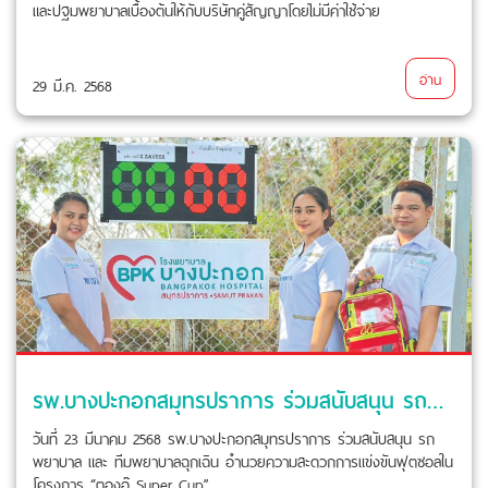
และปฐมพยาบาลเบื้องต้นให้กับบริษัทคู่สัญญาโดยไม่มีค่าใช้จ่าย
อ่าน
29 มี.ค. 2568
รพ.บางปะกอกสมุทรปราการ ร่วมสนับสนุน รถพยาบาล และ ทีมพยาบาลฉุกเฉิน
วันที่ 23 มีนาคม 2568 รพ.บางปะกอกสมุทรปราการ ร่วมสนับสนุน รถ
พยาบาล และ ทีมพยาบาลฉุกเฉิน อำนวยความสะดวกการแข่งขันฟุตซอลใน
โครงการ “ตองอุ๊ Super Cup”