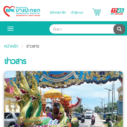
B
สมัครสมาชิก
เข้าสู่ระบบ
Bangpakok
H
Hospital
ค้น
Toggle
navigation
หน้าหลัก
ข่าวสาร
ข่าวสาร