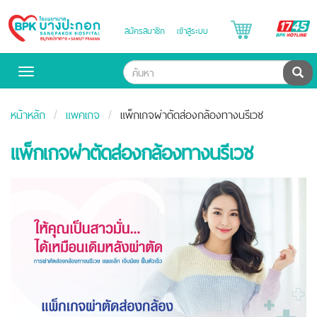
B
สมัครสมาชิก
เข้าสู่ระบบ
Bangpakok
H
Hospital
ค้น
Toggle
navigation
หน้าหลัก
แพคเกจ
แพ็กเกจผ่าตัดส่องกล้องทางนรีเวช
แพ็กเกจผ่าตัดส่องกล้องทางนรีเวช