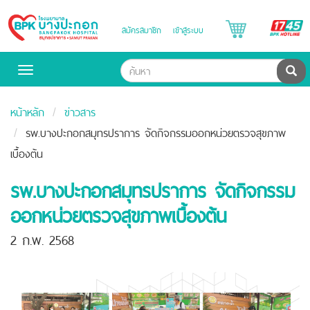
B
สมัครสมาชิก
เข้าสู่ระบบ
Bangpakok
H
Hospital
ค้น
Toggle
navigation
หน้าหลัก
ข่าวสาร
รพ.บางปะกอกสมุทรปราการ จัดกิจกรรมออกหน่วยตรวจสุขภาพ
เบื้องต้น
รพ.บางปะกอกสมุทรปราการ จัดกิจกรรม
ออกหน่วยตรวจสุขภาพเบื้องต้น
2 ก.พ. 2568