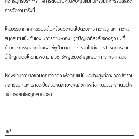
กอกสมุทรปราการ
ให้การต้อนรับคุณพ่อคุณแม่ที่เข้าร่วมกิจกรรมตลอด
การจัดงานครั้งนี้
โดยบรรยากาศการอบรมในครั้งนี้อัดแน่นไปด้วยสาระความรู้ และ ความ
สนุกสนานเป็นกันเองในการถาม-ตอบ ทุกปัญหาที่สงสัยของคุณแม่ที่
กำลังตั้งครรภ์จากทีมแพทย์ผู้ชำนาญการ รวมไปถึงการสาธิตการอาบ
น้ำให้ลูกน้อยโดยทีมพยาบาลวิชาชีพผู้เชี่ยวชาญแผนกทารกแรกคลอด
โรงพยาบาลฯขอขอบคุณว่าที่คุณพ่อคุณแม่เป็นอย่างสูงที่สละเวลาเข้าร่วม
กิจกรรม และ เราขอเป็นส่วนหนึ่งที่จะดูแลสุขภาพทั้งคุณแม่และลูกน้อยให้
แข็งแรงสดใสอยู่ตลอดเวลา
แชร์