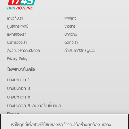
BPK
Hotline
เกี่ยวกับเรา
แพคเกจ
ศูนย์การแพทย์
ข่าวสาร
แพทย์ของเรา
บทความ
บริการของเรา
ติดต่อเรา
สิ่งอำนวยความสะดวก
คําประกาศสิทธิผู้ป่วย
Privacy Policy
โรงพยาบาลในเครือ
บางปะกอก 1
บางปะกอก 3
บางปะกอก 8
บางปะกอก 9 อินเตอร์เนชั่นแนล
ปิยะเวท
บางปะกอก-รังสิต 2
เราใช้คุกกี้เพื่อช่วยให้ไซต์ของเราทำงานได้อย่างถูกต้อง แสดง