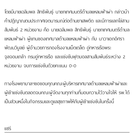
โดยมีนายเฉลิมพล สิทธิพันธุ์ นายกเทศมนตรีตำบลแหลมฟ้าผ่า กล่าวนำ
คำปฎิญาณตนประกาศเจตนารมณ์ต่อต้านยาเสพติด และมีการแลกโล่สาน
สัมพันธ์ 2 หน่วยงาน คือ นายเฉลิมพล สิทธิพันธุ์ นายกเทศมนตรีตำบล
แหลมฟ้าผ่า ผู้แทนของเทศบาลตำบลแหลมฟ้าผ่า กับ นาวาเอกอิศรา
พัฒนวิบูลย์ ผู้อำนวยการกองโรงงานเบ็ดเตล็ด อู่ทหารเรือพระ
จุลจอมเกล้า กรมอู่ทหารเรือ และแข่งขันฟุตบอลสานสัมพันธ์ระหว่าง 2
หน่วยงาน จบการแข่งขันด้วยคะแนน 0-0
ทางโรงพยาบาลฯขอขอบคุณคณะผู้บริหารเทศบาลตำบลแหลมฟ้าผ่าและ
ผู้เข้าแข่งขันตลอดจนคณะผู้จัดงานทุกท่านที่มอบความไว้วางใจให้ รพ.ได้
เป็นส่วนหนึ่งในกิจกรรมและดูแลสุขภาพให้กับผู้เข้าแข่งขันในครั้งนี้
แชร์