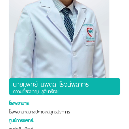
นายแพทย์ นพดล โรจน์พลากร
ความเชี่ยวชาญ: สูตินารีเวช
โรงพยาบาล:
โรงพยาบาลบางปะกอกสมุทรปราการ
ศูนย์การแพทย์:
ศูนย์สูติ-นรีเวช