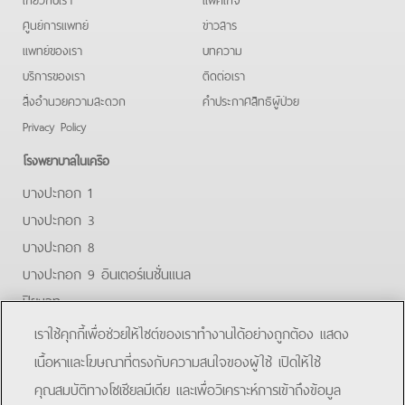
ศูนย์การแพทย์
ข่าวสาร
แพทย์ของเรา
บทความ
บริการของเรา
ติดต่อเรา
สิ่งอำนวยความสะดวก
คําประกาศสิทธิผู้ป่วย
Privacy Policy
โรงพยาบาลในเครือ
บางปะกอก 1
บางปะกอก 3
บางปะกอก 8
บางปะกอก 9 อินเตอร์เนชั่นแนล
ปิยะเวท
บางปะกอก-รังสิต 2
เราใช้คุกกี้เพื่อช่วยให้ไซต์ของเราทำงานได้อย่างถูกต้อง แสดง
บางปะกอกสมุทรปราการ
เนื้อหาและโฆษณาที่ตรงกับความสนใจของผู้ใช้ เปิดให้ใช้
คุณสมบัติทางโซเชียลมีเดีย และเพื่อวิเคราะห์การเข้าถึงข้อมูล
Facebook
Line