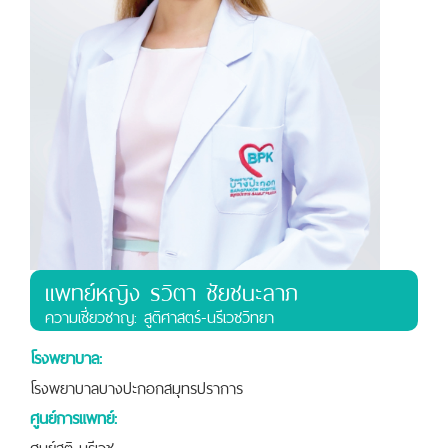
แพทย์หญิง รวิตา ชัยชนะลาภ
ความเชี่ยวชาญ: สูติศาสตร์-นรีเวชวิทยา
โรงพยาบาล:
โรงพยาบาลบางปะกอกสมุทรปราการ
ศูนย์การแพทย์:
ศูนย์สูติ-นรีเวช