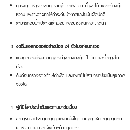
ควรงดอาหารทุกชนิด รวมถึงกาแฟ นม น้ำผลไม้ และเครื่องดื่ม
หวาน เพราะอาจทำให้ค่าระดับน้ำตาลและไขมันผิดปกติ
สามารถจิบน้ำเปล่าได้เล็กน้อย เพื่อป้องกันภาวะขาดน้ำ
งดดื่มแอลกอฮอล์อย่างน้อย 24 ชั่วโมงก่อนตรวจ
แอลกอฮอล์มีผลต่อค่าการทำงานของตับ ไขมัน และน้ำตาลใน
เลือด
ดื่มก่อนตรวจอาจทำให้ค่าผิด และแพทย์ไม่สามารถประเมินสุขภาพ
จริงได้
ผู้ที่มีโรคประจำตัวและทานยาต่อเนื่อง
สามารถรับประทานยาตามแพทย์สั่งได้ตามปกติ เช่น ยาความดัน
เบาหวาน แต่ควรแจ้งเจ้าหน้าที่ทุกครั้ง