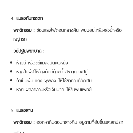
แมลงก้นกระดก
พฤติกรรม :
ชอบแสงไฟตอนกลางคืน พบบ่อยใกล้แหล่งน้ำหรือ
หญ้ารก
วิธีปฐมพยาบาล :
ห้ามบี้ หรือขยี้แมลงบนผิวหนัง
หากสัมผัสให้ล้างทันทีด้วยน้ำสะอาดและสบู่
ถ้าเป็นผื่น แดง พุพอง ให้ใช้ยาทาแก้อักเสบ
หากแผลลุกลามหรือเจ็บมาก ให้รีบพบแพทย์
แมลงสาบ
พฤติกรรม :
ออกหากินตอนกลางคืน อยู่ตามที่อับชื้นและสกปรก