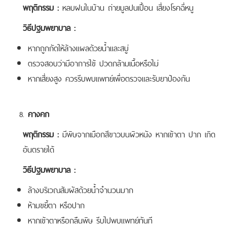
พฤติกรรม :
หลบฝนในบ้าน ถ่ายมูลปนเปื้อน เสี่ยงโรคฉี่หนู
วิธีปฐมพยาบาล :
หากถูกกัดให้ล้างแผลด้วยน้ำและสบู่
ตรวจสอบว่ามีอาการไข้ ปวดกล้ามเนื้อหรือไม่
หากเสี่ยงสูง ควรรีบพบแพทย์เพื่อตรวจและรับยาป้องกัน
คางคก
พฤติกรรม :
มีพิษจากเมือกสีขาวบนผิวหนัง หากเข้าตา ปาก เกิด
อันตรายได้
วิธีปฐมพยาบาล :
ล้างบริเวณสัมผัสด้วยน้ำจำนวนมาก
ห้ามขยี้ตา หรือปาก
หากเข้าตาหรือกลืนพิษ รีบไปพบแพทย์ทันที