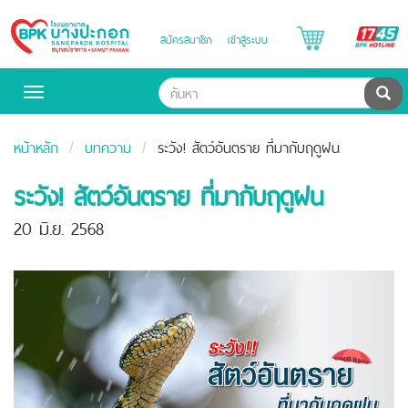
B
สมัครสมาชิก
เข้าสู่ระบบ
Bangpakok
H
Hospital
ค้น
Toggle
navigation
หน้าหลัก
บทความ
ระวัง! สัตว์อันตราย ที่มากับฤดูฝน
ระวัง! สัตว์อันตราย ที่มากับฤดูฝน
20 มิ.ย. 2568