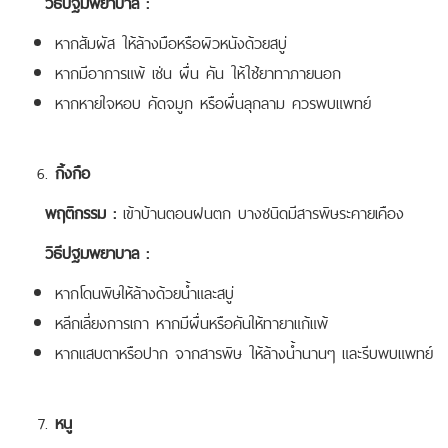
วิธีปฐมพยาบาล :
หากสัมผัส ให้ล้างมือหรือผิวหนังด้วยสบู่
หากมีอาการแพ้ เช่น ผื่น คัน ให้ใช้ยาทาภายนอก
หากหายใจหอบ คัดจมูก หรือผื่นลุกลาม ควรพบแพทย์
กิ้งกือ
พฤติกรรม :
เข้าบ้านตอนฝนตก บางชนิดมีสารพิษระคายเคือง
วิธีปฐมพยาบาล :
หากโดนพิษให้ล้างด้วยน้ำและสบู่
หลีกเลี่ยงการเกา หากมีผื่นหรือคันให้ทายาแก้แพ้
หากแสบตาหรือปาก จากสารพิษ ให้ล้างน้ำนานๆ และรีบพบแพทย์
หนู