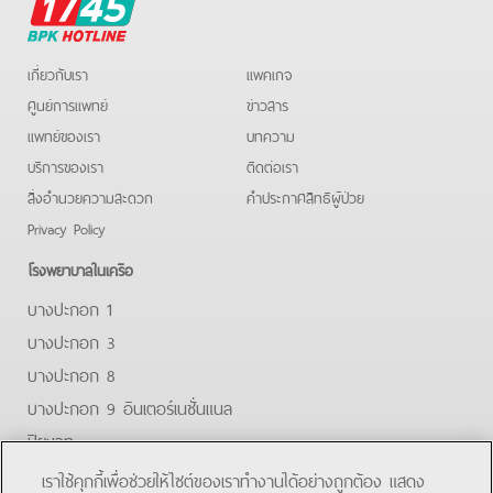
BPK
Hotline
เกี่ยวกับเรา
แพคเกจ
ศูนย์การแพทย์
ข่าวสาร
แพทย์ของเรา
บทความ
บริการของเรา
ติดต่อเรา
สิ่งอำนวยความสะดวก
คําประกาศสิทธิผู้ป่วย
Privacy Policy
โรงพยาบาลในเครือ
บางปะกอก 1
บางปะกอก 3
บางปะกอก 8
บางปะกอก 9 อินเตอร์เนชั่นแนล
ปิยะเวท
บางปะกอก-รังสิต 2
เราใช้คุกกี้เพื่อช่วยให้ไซต์ของเราทำงานได้อย่างถูกต้อง แสดง