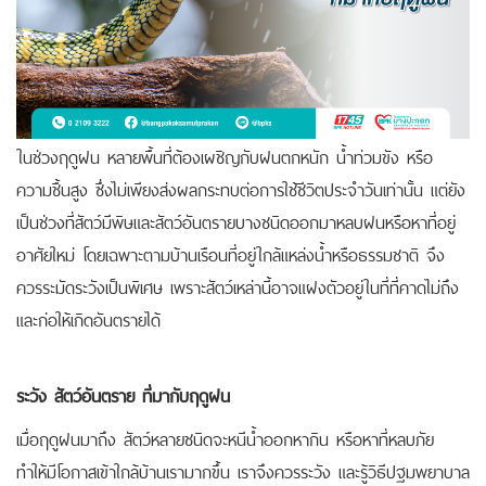
ในช่วงฤดูฝน หลายพื้นที่ต้องเผชิญกับฝนตกหนัก น้ำท่วมขัง หรือ
ความชื้นสูง ซึ่งไม่เพียงส่งผลกระทบต่อการใช้ชีวิตประจำวันเท่านั้น แต่ยัง
เป็นช่วงที่สัตว์มีพิษและสัตว์อันตรายบางชนิดออกมาหลบฝนหรือหาที่อยู่
อาศัยใหม่
โดยเฉพาะตามบ้านเรือนที่อยู่ใกล้แหล่งน้ำหรือธรรมชาติ จึง
ควรระมัดระวังเป็นพิเศษ เพราะสัตว์เหล่านี้อาจแฝงตัวอยู่ในที่ที่คาดไม่ถึง
และก่อให้เกิดอันตรายได้
ระวัง สัตว์อันตราย ที่มากับฤดูฝน
เมื่อฤดูฝนมาถึง สัตว์หลายชนิดจะหนีน้ำออกหากิน หรือหาที่หลบภัย
ทำให้มีโอกาสเข้าใกล้บ้านเรามากขึ้น เราจึงควรระวัง และรู้วิธีปฐมพยาบาล