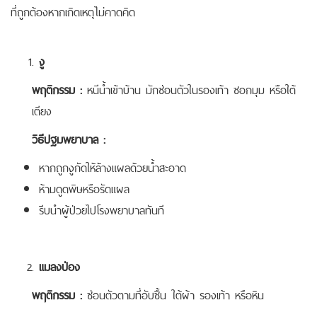
ที่ถูกต้องหากเกิดเหตุไม่คาดคิด
งู
พฤติกรรม :
หนีน้ำเข้าบ้าน มักซ่อนตัวในรองเท้า ซอกมุม หรือใต้
เตียง
วิธีปฐมพยาบาล :
หากถูกงูกัดให้ล้างแผลด้วยน้ำสะอาด
ห้ามดูดพิษหรือรัดแผล
รีบนำผู้ป่วยไปโรงพยาบาลทันที
แมลงป่อง
พฤติกรรม :
ซ่อนตัวตามที่อับชื้น ใต้ผ้า รองเท้า หรือหิน