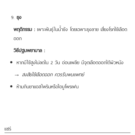
ยุง
พฤติกรรม :
เพาะพันธุ์ในน้ำขัง โดยเฉพาะยุงลาย เสี่ยงโรคไข้เลือด
ออก
วิธีปฐมพยาบาล :
หากมีไข้สูงไม่ลดใน 2 วัน อ่อนเพลีย มีจุดเลือดออกใต้ผิวหนัง
→
สงสัยไข้เลือดออก ควรรีบพบแพทย์
ห้ามกินยาแอสไพรินหรือไอบูโพรเฟน
แชร์