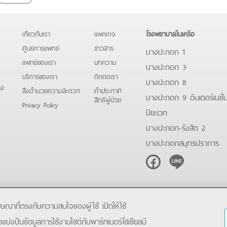
เกี่ยวกับเรา
แพคเกจ
โรงพยาบาลในเครือ
ศูนย์การแพทย์
ข่าวสาร
บางปะกอก 1
แพทย์ของเรา
บทความ
บางปะกอก 3
บริการของเรา
ติดต่อเรา
บางปะกอก 8
ดง
สิ่งอำนวยความสะดวก
คําประกาศ
บางปะกอก 9 อินเตอร์เนชั่
สิทธิผู้ป่วย
Privacy Policy
ปิยะเวท
บางปะกอก-รังสิต 2
บางปะกอกสมุทรปราการ
Facebook
Line
โฆษณาที่ตรงกับความสนใจของผู้ใช้ เปิดให้ใช้
ังแบ่งปันข้อมูลการใช้งานไซต์กับพาร์ทเนอร์โซเชียลมี