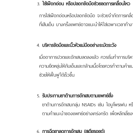
ใช้เฝือกอ่อน หรือปลอกข้อมือช่วยลดการเคลื่อนไหว
การใส่เฝือกอ่อนหรือปลอกข้อมือ จะช่วยจำกัดการเคลื่อ
ที่เส้นเอ็น บางครั้งแพทย์อาจแนะนำให้ใส่เฉพาะเวลาทำง
บริหารข้อมือและนิ้วหัวแม่มืออย่างระมัดระวัง
เมื่ออาการปวดและอักเสบลดลงแล้ว ควรเริ่มทำการบริหารข
ความยืดหยุ่นให้กับเอ็นและกล้ามเนื้อโดยควรทำตามคำ
ช่วยให้ฟื้นฟูได้เร็วขึ้น
รับประทานยาต้านการอักเสบตามแพทย์สั่ง
ยาต้านการอักเสบกลุ่ม NSAIDs เช่น ไอบูโพรเฟน 
ตามคำแนะนำของแพทย์อย่างเคร่งครัด เพื่อหลีกเลี่ย
การฉีดยาลดการอักเสบ (สเตียรอยด์)