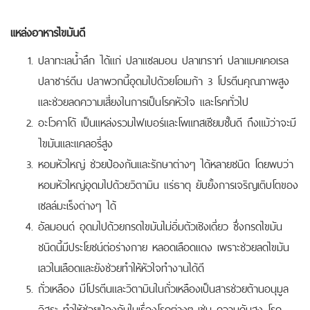
แหล่งอาหารไขมันดี
ปลาทะเลน้ำลึก ได้แก่ ปลาแซลมอน ปลาเทราท์ ปลาแมคเคอเรล
ปลาซาร์ดีน ปลาพวกนี้อุดมไปด้วยโอเมก้า 3 โปรตีนคุณภาพสูง
และช่วยลดความเสี่ยงในการเป็นโรคหัวใจ และโรคทั่วไป
อะโวคาโด้ เป็นแหล่งรวมไฟเบอร์และโพแทสเซียมชั้นดี ถึงแม้ว่าจะมี
ไขมันและแคลอรี่สูง
หอมหัวใหญ่ ช่วยป้องกันและรักษาต่างๆ ได้หลายชนิด โดยพบว่า
หอมหัวใหญ่อุดมไปด้วยวิตามิน แร่ธาตุ ยับยั้งการเจริญเติบโตของ
เซลล์มะเร็งต่างๆ ได้
อัลมอนด์ อุดมไปด้วยกรดไขมันไม่อิ่มตัวเชิงเดี่ยว ซึ่งกรดไขมัน
ชนิดนี้มีประโยชน์ต่อร่างกาย หลอดเลือดแดง เพราะช่วยลดไขมัน
เลวในเลือดและยังช่วยทำให้หัวใจทำงานได้ดี
ถั่วเหลือง มีโปรตีนและวิตามินในถั่วเหลืองเป็นสารช่วยต้านอนุมูล
อิสระ ทำให้ช่วยป้องกันในเรื่องโรคต่างๆ เช่น ความดันสูง โรค