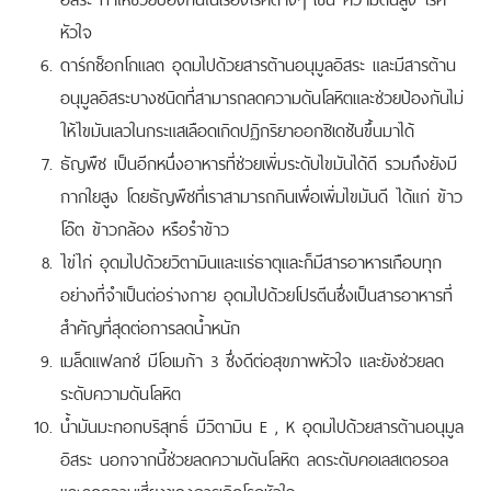
หัวใจ
ดาร์กช็อกโกแลต อุดมไปด้วยสารต้านอนุมูลอิสระ และมีสารต้าน
อนุมูลอิสระบางชนิดที่สามารถลดความดันโลหิตและช่วยป้องกันไม่
ให้ไขมันเลวในกระแสเลือดเกิดปฏิกริยาออกซิเดชันขึ้นมาได้
ธัญพืช เป็นอีกหนึ่งอาหารที่ช่วยเพิ่มระดับไขมันได้ดี รวมถึงยังมี
กากใยสูง โดยธัญพืชที่เราสามารถกินเพื่อเพิ่มไขมันดี ได้แก่ ข้าว
โอ๊ต ข้าวกล้อง หรือรำข้าว
ไข่ไก่ อุดมไปด้วยวิตามินและแร่ธาตุและก็มีสารอาหารเกือบทุก
อย่างที่จำเป็นต่อร่างกาย อุดมไปด้วยโปรตีนซึ่งเป็นสารอาหารที่
สำคัญที่สุดต่อการลดน้ำหนัก
เมล็ดแฟลกซ์ มีโอเมก้า 3 ซึ่งดีต่อสุขภาพหัวใจ และยังช่วยลด
ระดับความดันโลหิต
น้ำมันมะกอกบริสุทธิ์ มีวิตามิน E , K อุดมไปด้วยสารต้านอนุมูล
อิสระ นอกจากนี้ช่วยลดความดันโลหิต ลดระดับคอเลสเตอรอล
และลดความเสี่ยงของการเกิดโรคหัวใจ