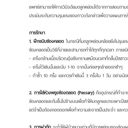
แพทย์สามารถให้การวินิจฉัยมดลูกหย่อนได้จากการสอบถา
ประเมินระดับความรุนแรงของภาวะดังกล่าวเพื่อวางแผนการร
การรักษา
1. ฝึกขมิบช่องคลอด
ในกรณีที่มดลูกหย่อนคล้อยยังไม่รุนแร
ช่องคลอดเป็นวิธีที่ง่ายและสามารถทำได้ทุกที่ทุกเวลา การข
- เกร็งกล้ามเนื้อบริเวณอุ้งเชิงกรานเหมือนเวลาที่กลั้นปัสสาว
- เกร็งไว้เช่นนั้นและนับ 1-10 จากนั้นค่อยๆคล้ายออกช้าๆ
- ทำซ้ำ 10 ครั้ง และควรทำเช่นนี้ 3 ครั้งใน 1 วัน อย่างน้อ
2. การใส่ห่วงพยุงช่องตลอด (Pessary)
คืออุปกรณ์ที่ทำจาก
ช่องคลอดและดันขึ้นไปข้างบนเพื่อทำให้มดลูกและกระเพาะปัสสา
แต่จำเป็นต้องถอดออกเพื่อทำความสะอาดเป็นประจำ และค
3. การผ่าตัด
จะทำให้ผู้ป่วยบางท่านที่มีการหย่อนของช่อ