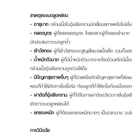
สาเหตุของมดลูดหย่อน
- อายุมาก
กล้ามเนื้อในอุ้งเชิงกรานมักเสื่อมสภาพหรือไม่แข็
- คลอดบุตร
ผู้ที่เคยคลอดบุตร โดยเฉพาะผู้ที่คลอดลำบา
มักประสบภาวะมดลูกต่ำ
- เข้าวัยทอง
ผู้ที่เข้าวัยทองจะสูญเสียมวลเนื้อเยื่อ รวมทั้ง
- น้ำหนักตัวมาก
ผู้ที่มีน้ำหนักตัวมากจากโรคอ้วนหรือมีเนื้องอ
กล้ามเนื้ออุ้งเชิงกรานถูกถ่วงให้ตึง
- มีปัญหาสุขภาพอื่นๆ
ผู้ที่ป่วยหรือเกิดปัญหาสุขภาพที่ส่
หอบที่ทำให้เกิดการไอเรื้อรัง ท้องผูกที่ทำให้เกร็งท้องเมื่อ
- ผ่าตัดที่อุ้งเชิงกราน
ผู้ที่ได้รับการผ่าตัดอวัยวะภายในอุ้
เกิดภาวะมดลูกหย่อนได้
- ยกของหนัก
ผู้ที่ต้องยกของหนักมากๆ เป็นเวลานาน จะส่
การวินิจฉัย