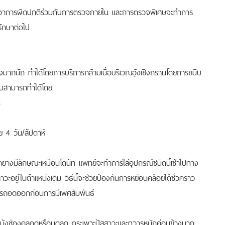
มอาการผิดปกติร่วมกับการตรวจภายใน และการตรวจพิเศษจะทำการ
ักษาต่อไป
งมากนัก ทำได้โดยการบริการกล้ามเนื้อบริเวณอุ้งเชิงกรานโดยการขมิบ
มิบสามารถทำได้โดย
ะ
ย 4 วัน/สัปดาห์
ยางมีลักษณะเหมือนโดนัท แพทย์จะทำการใส่อุปกรณ์ชนิดนี้เช้าไปทาง
วะอยู่ในตำแหน่งเดิม วิธีนี้จะช่วยป้องกันการหย่อนคล้อยได้ชั่วคราว
วรถอดออกก่อนการมีเพศสัมพันธ์
งผนังช่องคลอดหรือมดลูก กระเพาะปัสสาวะและทวารหนักค่อนข้างมาก