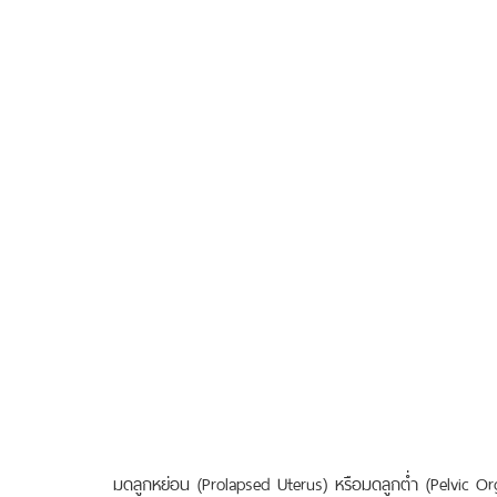
มดลูกหย่อน (Prolapsed Uterus) หรือมดลูกต่ำ (Pelvic Orga