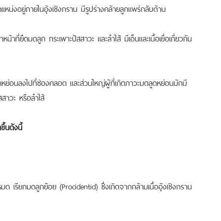
หน่งอยู่ภายในอุ้งเชิงกราน มีรูปร่างคล้ายลูกแพร์กลับด้าน
หน้าที่ยึดมดลูก กระเพาะปัสสาวะ และลำไส้ มีเอ็นและเนื้อเยื่อเกี่ยวกัน
ูกหย่อนลงไปที่ช่องคลอด และส่วนใหญ่ผู้ที่เกิดภาวะมดลูดหย่อนมักมี
สสาวะ หรือลำไส้
้นดังนี้
เรียกมดลูกย้อย (Procidentid) ซึ่งเกิดจากกล้ามเนื้ออุ้งเชิงกราน