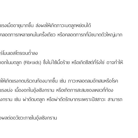
งแรงเมื่ออายุมากขึ้น ส่งผลให้เกิดภาวะมดลูกหย่อนได้
ก คลอดทารกหลายคนในครั้งเดียว หรือคลอดทารกที่มีขนาดตัวใหญ่มาก
ฮอร์โมนเอสโตรเจนต่ำลง
กในมดลูก (Fibroids) ซึ่งไม่ใช้เนื้อร้าย หรือเกิดซีสต์ที่รังไข่ อาจทำให้
งผลให้เกิดแรงกดบริเวณท้องมากขึ้น เช่น ภาวะหลอดลมอักเสบหรือโรค
ออกแรงเบ่ง เนื้องอกในอุ้งเชิงกราน หรือเกิดการสะสมของเหลวที่ท้อง
งเชิงกราน เช่น ผ่าตัดมดลูก หรือผ่าตัดรักษากระเพราะปัสสาวะ สามารถ
งผลต่ออวัยวะภายในอุ้งเชิงกราน