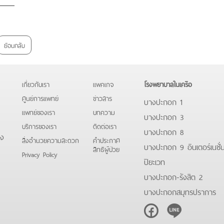
ย้อนกลับ
เกี่ยวกับเรา
แพคเกจ
โรงพยาบาลในเครือ
ศูนย์การแพทย์
ข่าวสาร
บางปะกอก 1
แพทย์ของเรา
บทความ
บางปะกอก 3
บริการของเรา
ติดต่อเรา
บางปะกอก 8
ดง
สิ่งอำนวยความสะดวก
คําประกาศ
บางปะกอก 9 อินเตอร์เนชั่
สิทธิผู้ป่วย
Privacy Policy
ปิยะเวท
บางปะกอก-รังสิต 2
บางปะกอกสมุทรปราการ
Facebook
Line